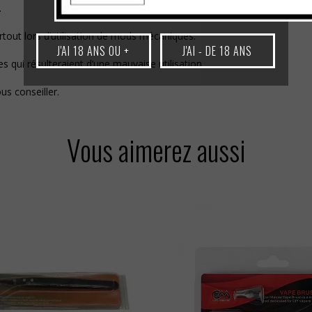
.
urtout lors d’utilisation de mods mécaniques.
J'AI 18 ANS OU +
J'AI - DE 18 ANS
qui résulteraient d’une mauvaise utilisation.
s conseiller.
Vous aimerez aussi