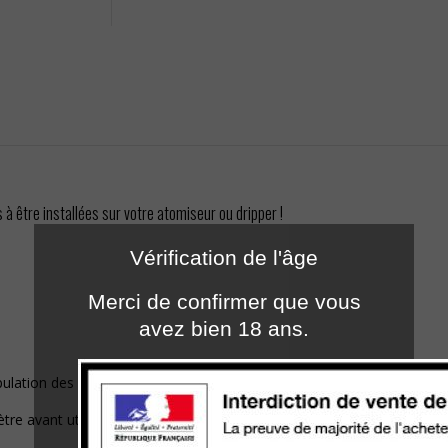
à être installées sur votre atomiseur ou dripper !
Vérification de l'âge
Merci de confirmer que vous
avez bien 18 ans.
pulation des accus.
tre avant utilisation.